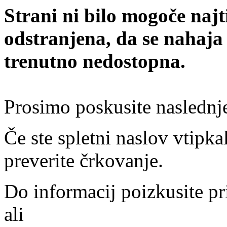
Strani ni bilo mogoče najt
odstranjena, da se nahaja
trenutno nedostopna.
Prosimo poskusite naslednj
Če ste spletni naslov vtipkal
preverite črkovanje.
Do informacij poizkusite pr
ali