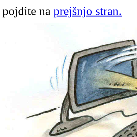
pojdite na
prejšnjo stran.