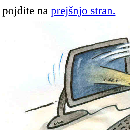
pojdite na
prejšnjo stran.