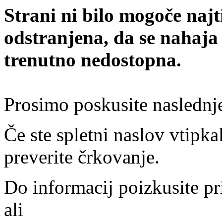
Strani ni bilo mogoče najt
odstranjena, da se nahaja
trenutno nedostopna.
Prosimo poskusite naslednj
Če ste spletni naslov vtipkal
preverite črkovanje.
Do informacij poizkusite pr
ali