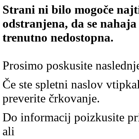
Strani ni bilo mogoče najt
odstranjena, da se nahaja
trenutno nedostopna.
Prosimo poskusite naslednj
Če ste spletni naslov vtipkal
preverite črkovanje.
Do informacij poizkusite pr
ali