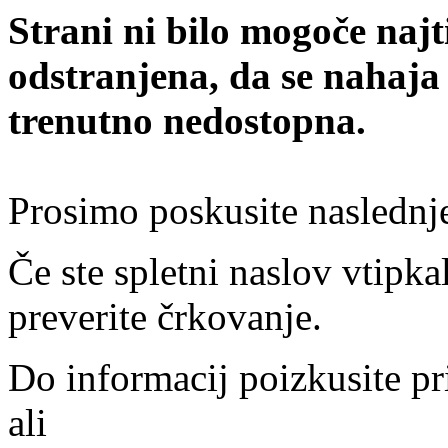
Strani ni bilo mogoče najt
odstranjena, da se nahaja
trenutno nedostopna.
Prosimo poskusite naslednj
Če ste spletni naslov vtipkal
preverite črkovanje.
Do informacij poizkusite pr
ali