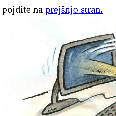
pojdite na
prejšnjo stran.