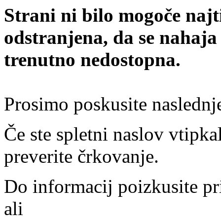
Strani ni bilo mogoče najt
odstranjena, da se nahaja
trenutno nedostopna.
Prosimo poskusite naslednj
Če ste spletni naslov vtipkal
preverite črkovanje.
Do informacij poizkusite pr
ali