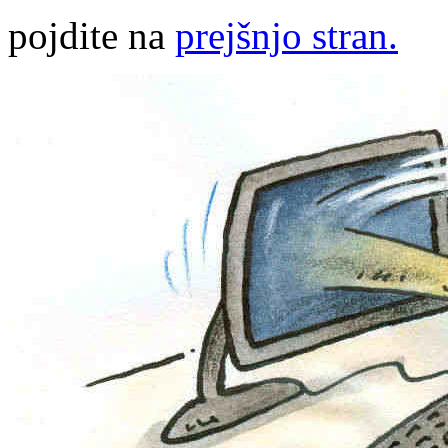
pojdite na
prejšnjo stran.