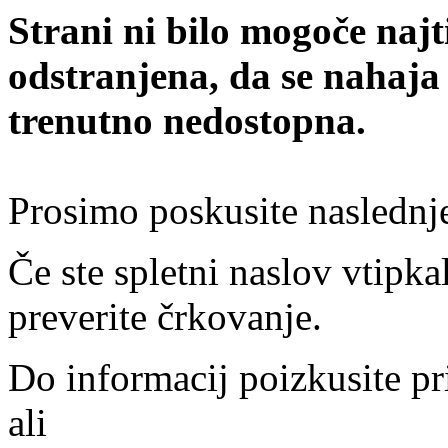
Strani ni bilo mogoče najt
odstranjena, da se nahaja
trenutno nedostopna.
Prosimo poskusite naslednj
Če ste spletni naslov vtipkal
preverite črkovanje.
Do informacij poizkusite pr
ali