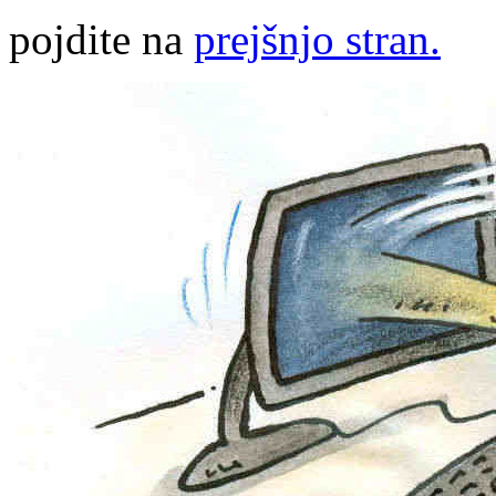
pojdite na
prejšnjo stran.