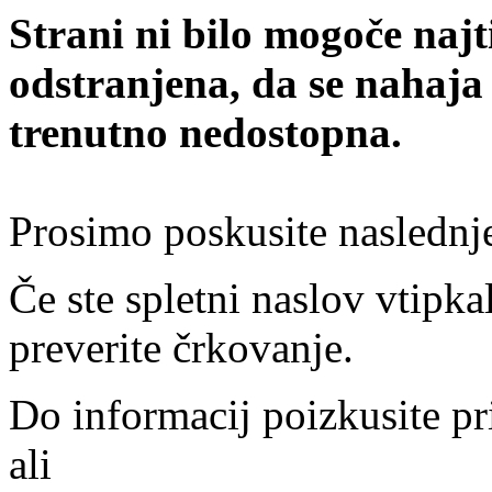
Strani ni bilo mogoče najt
odstranjena, da se nahaja
trenutno nedostopna.
Prosimo poskusite naslednj
Če ste spletni naslov vtipkal
preverite črkovanje.
Do informacij poizkusite pr
ali