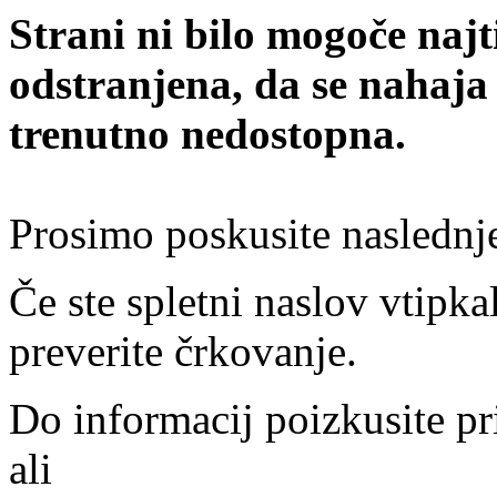
Strani ni bilo mogoče najt
odstranjena, da se nahaja
trenutno nedostopna.
Prosimo poskusite naslednj
Če ste spletni naslov vtipkal
preverite črkovanje.
Do informacij poizkusite pr
ali