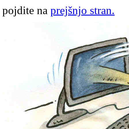
pojdite na
prejšnjo stran.