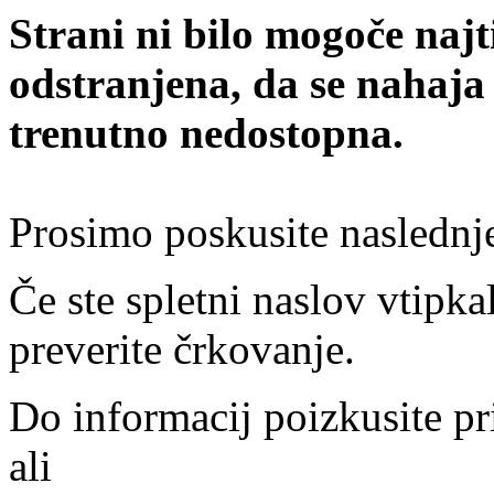
Strani ni bilo mogoče najt
odstranjena, da se nahaja
trenutno nedostopna.
Prosimo poskusite naslednj
Če ste spletni naslov vtipkal
preverite črkovanje.
Do informacij poizkusite pr
ali