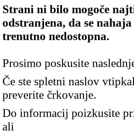
Strani ni bilo mogoče najt
odstranjena, da se nahaja
trenutno nedostopna.
Prosimo poskusite naslednj
Če ste spletni naslov vtipkal
preverite črkovanje.
Do informacij poizkusite pr
ali