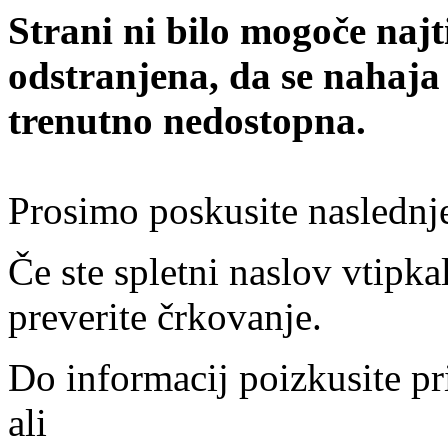
Strani ni bilo mogoče najt
odstranjena, da se nahaja
trenutno nedostopna.
Prosimo poskusite naslednj
Če ste spletni naslov vtipkal
preverite črkovanje.
Do informacij poizkusite pr
ali