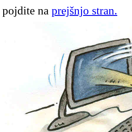
pojdite na
prejšnjo stran.