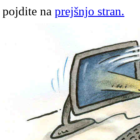
pojdite na
prejšnjo stran.