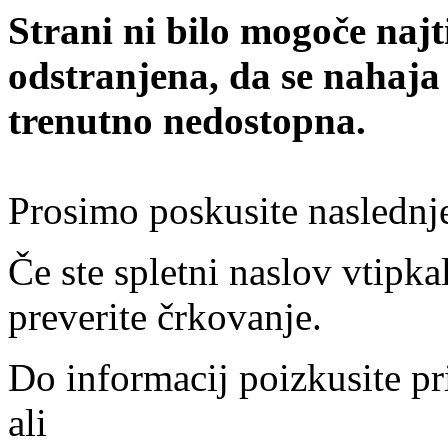
Strani ni bilo mogoče najt
odstranjena, da se nahaja
trenutno nedostopna.
Prosimo poskusite naslednj
Če ste spletni naslov vtipkal
preverite črkovanje.
Do informacij poizkusite pr
ali