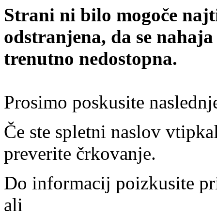
Strani ni bilo mogoče najt
odstranjena, da se nahaja
trenutno nedostopna.
Prosimo poskusite naslednj
Če ste spletni naslov vtipkal
preverite črkovanje.
Do informacij poizkusite pr
ali