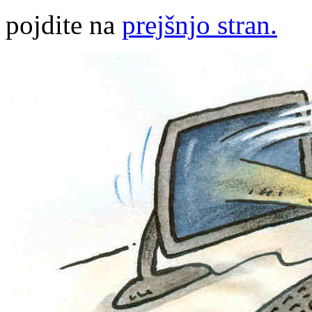
pojdite na
prejšnjo stran.