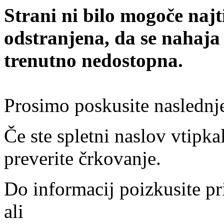
Strani ni bilo mogoče najt
odstranjena, da se nahaja
trenutno nedostopna.
Prosimo poskusite naslednj
Če ste spletni naslov vtipkal
preverite črkovanje.
Do informacij poizkusite pr
ali