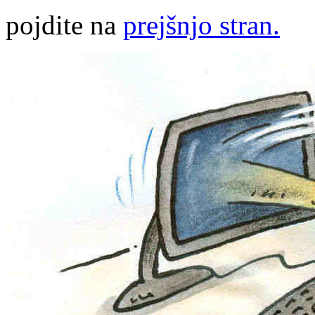
pojdite na
prejšnjo stran.