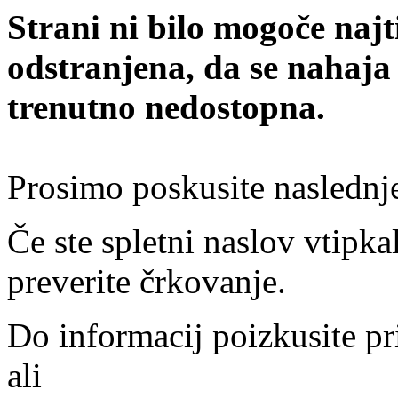
Strani ni bilo mogoče najt
odstranjena, da se nahaja
trenutno nedostopna.
Prosimo poskusite naslednj
Če ste spletni naslov vtipkal
preverite črkovanje.
Do informacij poizkusite pr
ali