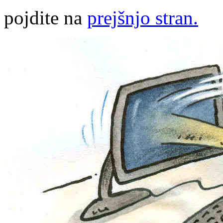
pojdite na
prejšnjo stran.