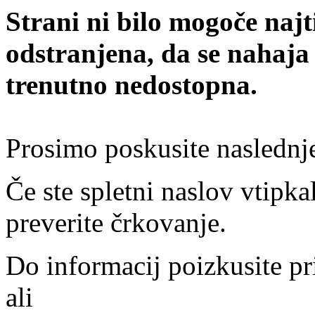
Strani ni bilo mogoče najt
odstranjena, da se nahaja
trenutno nedostopna.
Prosimo poskusite naslednj
Če ste spletni naslov vtipkal
preverite črkovanje.
Do informacij poizkusite pr
ali