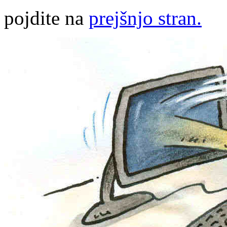
pojdite na
prejšnjo stran.