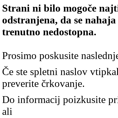
Strani ni bilo mogoče najt
odstranjena, da se nahaja
trenutno nedostopna.
Prosimo poskusite naslednj
Če ste spletni naslov vtipkal
preverite črkovanje.
Do informacij poizkusite pr
ali