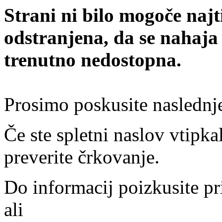
Strani ni bilo mogoče najt
odstranjena, da se nahaja
trenutno nedostopna.
Prosimo poskusite naslednj
Če ste spletni naslov vtipkal
preverite črkovanje.
Do informacij poizkusite pr
ali