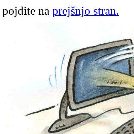
pojdite na
prejšnjo stran.