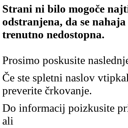
Strani ni bilo mogoče najt
odstranjena, da se nahaja
trenutno nedostopna.
Prosimo poskusite naslednj
Če ste spletni naslov vtipkal
preverite črkovanje.
Do informacij poizkusite pr
ali