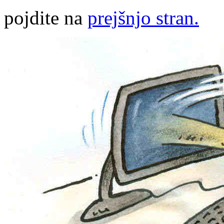
pojdite na
prejšnjo stran.