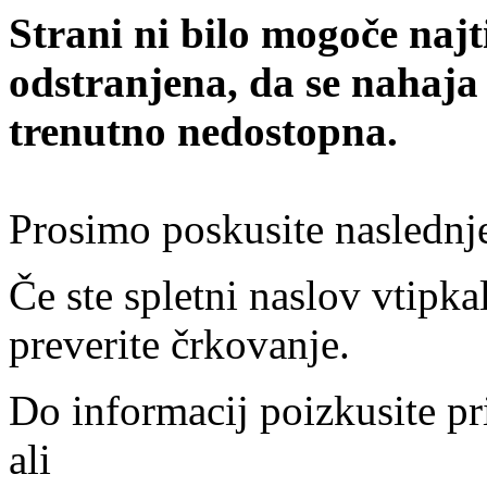
Strani ni bilo mogoče najt
odstranjena, da se nahaja
trenutno nedostopna.
Prosimo poskusite naslednj
Če ste spletni naslov vtipkal
preverite črkovanje.
Do informacij poizkusite pr
ali