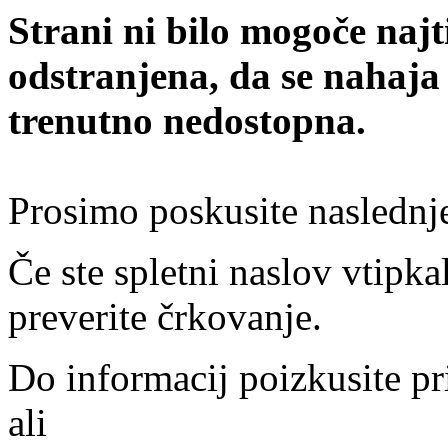
Strani ni bilo mogoče najt
odstranjena, da se nahaja
trenutno nedostopna.
Prosimo poskusite naslednj
Če ste spletni naslov vtipkal
preverite črkovanje.
Do informacij poizkusite pr
ali