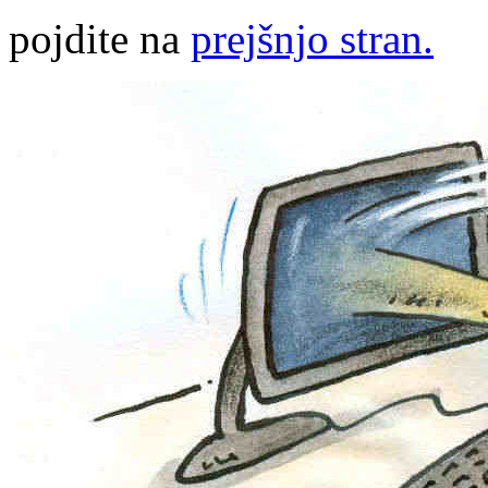
pojdite na
prejšnjo stran.