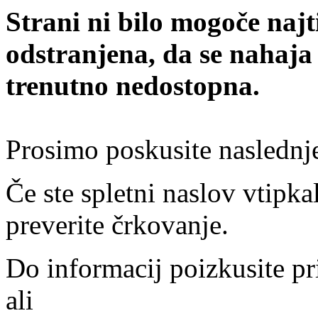
Strani ni bilo mogoče najt
odstranjena, da se nahaja
trenutno nedostopna.
Prosimo poskusite naslednj
Če ste spletni naslov vtipkal
preverite črkovanje.
Do informacij poizkusite pr
ali