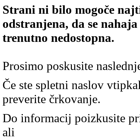
Strani ni bilo mogoče najt
odstranjena, da se nahaja
trenutno nedostopna.
Prosimo poskusite naslednj
Če ste spletni naslov vtipkal
preverite črkovanje.
Do informacij poizkusite pr
ali