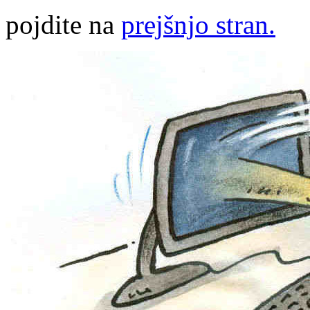
pojdite na
prejšnjo stran.