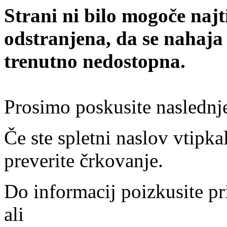
Strani ni bilo mogoče najt
odstranjena, da se nahaja
trenutno nedostopna.
Prosimo poskusite naslednj
Če ste spletni naslov vtipkal
preverite črkovanje.
Do informacij poizkusite pr
ali