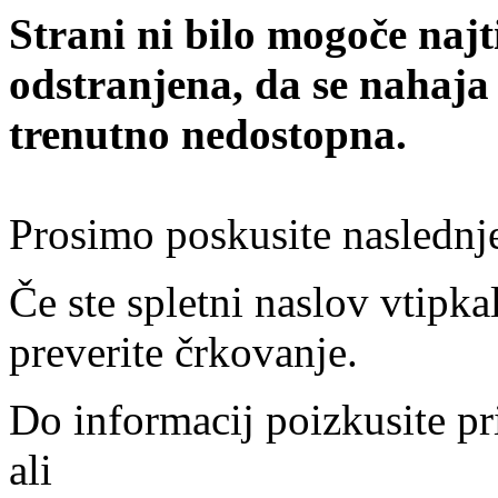
Strani ni bilo mogoče najt
odstranjena, da se nahaja
trenutno nedostopna.
Prosimo poskusite naslednj
Če ste spletni naslov vtipkal
preverite črkovanje.
Do informacij poizkusite pr
ali