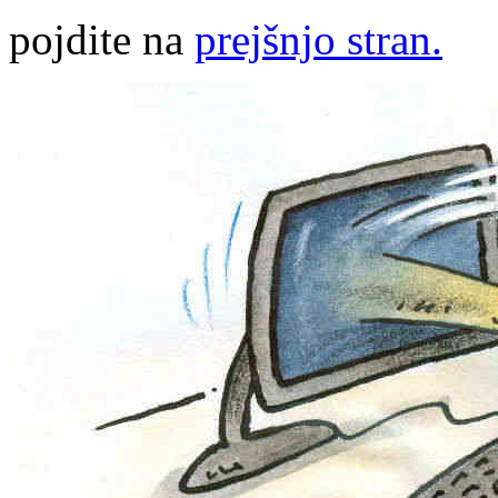
pojdite na
prejšnjo stran.