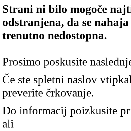
Strani ni bilo mogoče najt
odstranjena, da se nahaja
trenutno nedostopna.
Prosimo poskusite naslednj
Če ste spletni naslov vtipkal
preverite črkovanje.
Do informacij poizkusite pr
ali