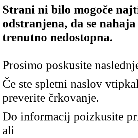
Strani ni bilo mogoče najt
odstranjena, da se nahaja
trenutno nedostopna.
Prosimo poskusite naslednj
Če ste spletni naslov vtipkal
preverite črkovanje.
Do informacij poizkusite pr
ali