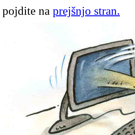
pojdite na
prejšnjo stran.