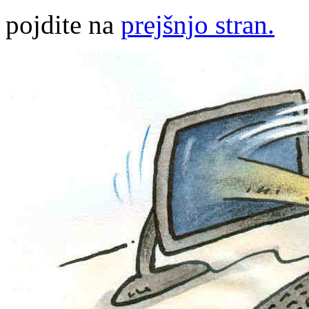
pojdite na
prejšnjo stran.