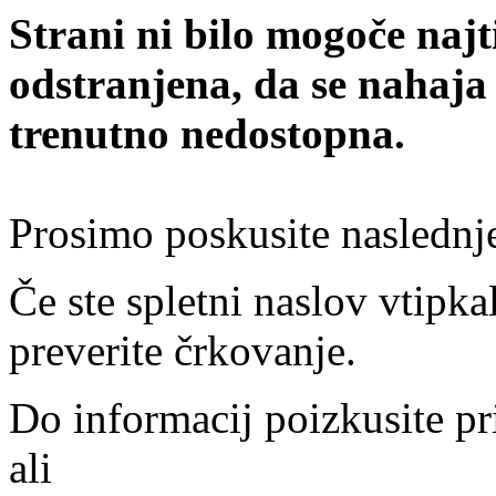
Strani ni bilo mogoče najt
odstranjena, da se nahaja
trenutno nedostopna.
Prosimo poskusite naslednj
Če ste spletni naslov vtipkal
preverite črkovanje.
Do informacij poizkusite pr
ali