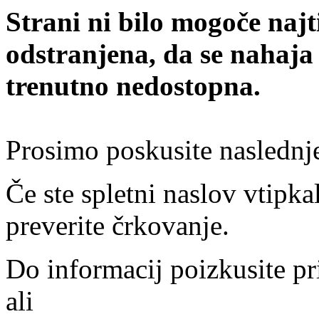
Strani ni bilo mogoče najt
odstranjena, da se nahaja
trenutno nedostopna.
Prosimo poskusite naslednj
Če ste spletni naslov vtipkal
preverite črkovanje.
Do informacij poizkusite pr
ali