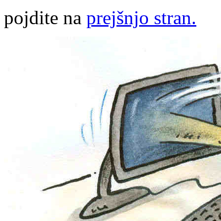
pojdite na
prejšnjo stran.