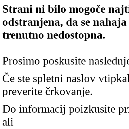
Strani ni bilo mogoče najt
odstranjena, da se nahaja
trenutno nedostopna.
Prosimo poskusite naslednj
Če ste spletni naslov vtipkal
preverite črkovanje.
Do informacij poizkusite pr
ali