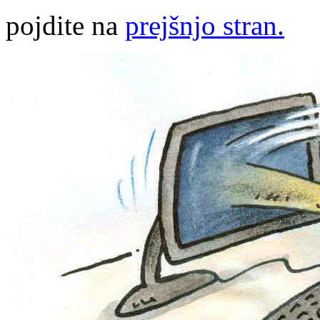
pojdite na
prejšnjo stran.