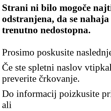
Strani ni bilo mogoče najt
odstranjena, da se nahaja
trenutno nedostopna.
Prosimo poskusite naslednj
Če ste spletni naslov vtipkal
preverite črkovanje.
Do informacij poizkusite pr
ali