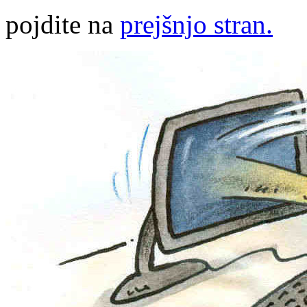
pojdite na
prejšnjo stran.