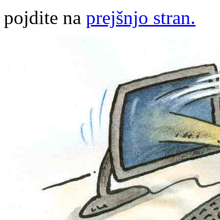
pojdite na
prejšnjo stran.