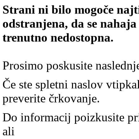
Strani ni bilo mogoče najt
odstranjena, da se nahaja
trenutno nedostopna.
Prosimo poskusite naslednj
Če ste spletni naslov vtipkal
preverite črkovanje.
Do informacij poizkusite pr
ali