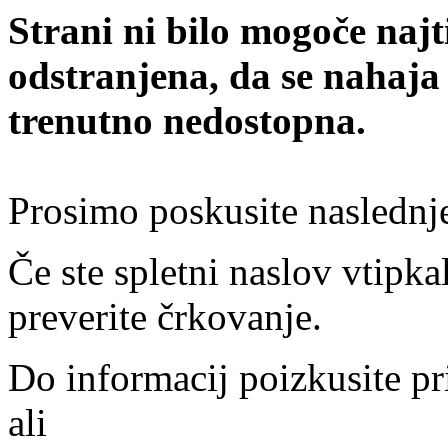
Strani ni bilo mogoče najt
odstranjena, da se nahaja
trenutno nedostopna.
Prosimo poskusite naslednj
Če ste spletni naslov vtipkal
preverite črkovanje.
Do informacij poizkusite pr
ali