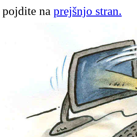
pojdite na
prejšnjo stran.