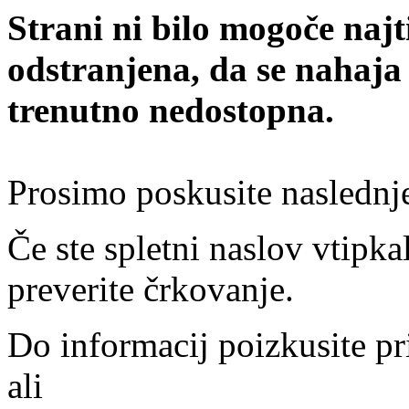
Strani ni bilo mogoče najt
odstranjena, da se nahaja
trenutno nedostopna.
Prosimo poskusite naslednj
Če ste spletni naslov vtipkal
preverite črkovanje.
Do informacij poizkusite pr
ali