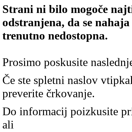
Strani ni bilo mogoče najt
odstranjena, da se nahaja
trenutno nedostopna.
Prosimo poskusite naslednj
Če ste spletni naslov vtipkal
preverite črkovanje.
Do informacij poizkusite pr
ali