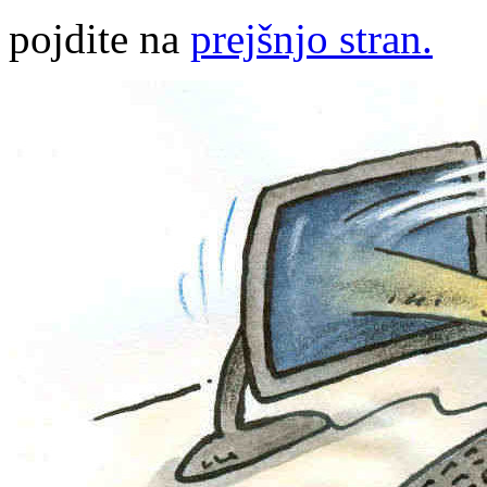
pojdite na
prejšnjo stran.