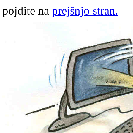
pojdite na
prejšnjo stran.