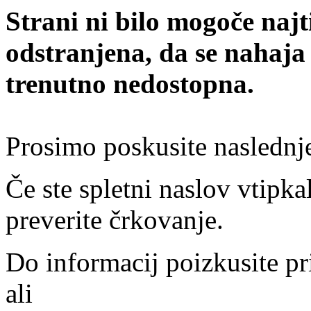
Strani ni bilo mogoče najt
odstranjena, da se nahaja
trenutno nedostopna.
Prosimo poskusite naslednj
Če ste spletni naslov vtipkal
preverite črkovanje.
Do informacij poizkusite pr
ali