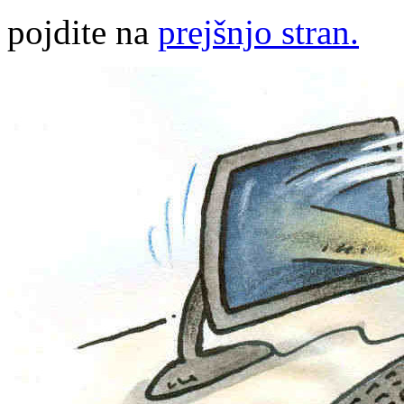
pojdite na
prejšnjo stran.