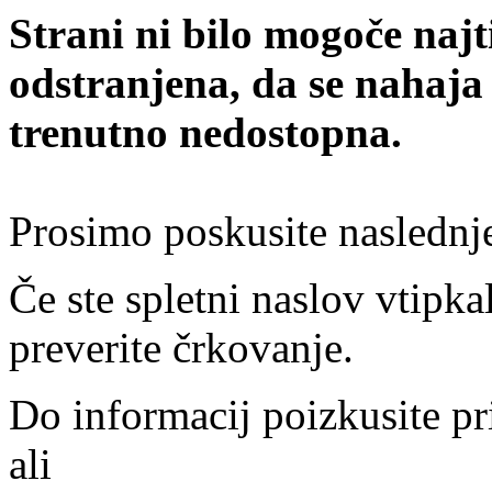
Strani ni bilo mogoče najt
odstranjena, da se nahaja
trenutno nedostopna.
Prosimo poskusite naslednj
Če ste spletni naslov vtipkal
preverite črkovanje.
Do informacij poizkusite pr
ali