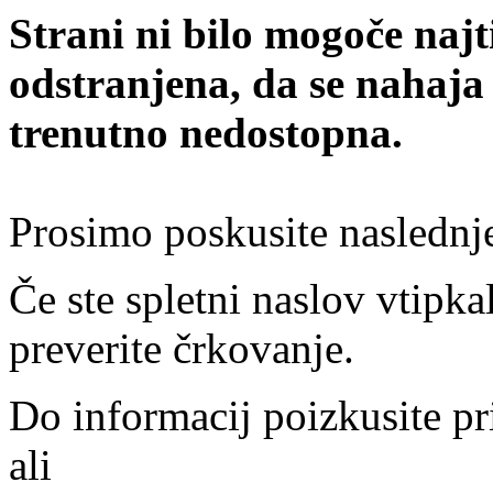
Strani ni bilo mogoče najt
odstranjena, da se nahaja
trenutno nedostopna.
Prosimo poskusite naslednj
Če ste spletni naslov vtipkal
preverite črkovanje.
Do informacij poizkusite pr
ali