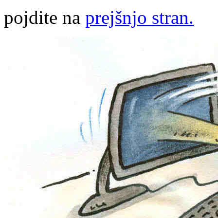
pojdite na
prejšnjo stran.