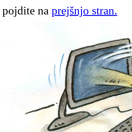
pojdite na
prejšnjo stran.