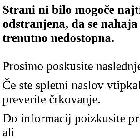
Strani ni bilo mogoče najt
odstranjena, da se nahaja
trenutno nedostopna.
Prosimo poskusite naslednj
Če ste spletni naslov vtipkal
preverite črkovanje.
Do informacij poizkusite pr
ali