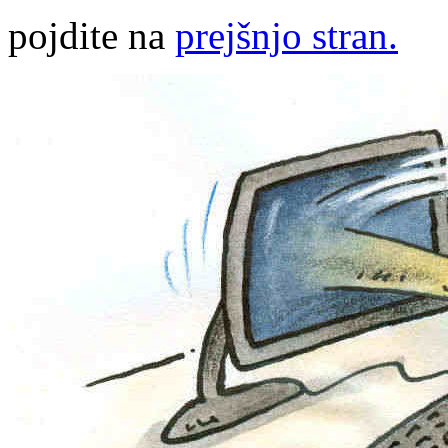
pojdite na
prejšnjo stran.