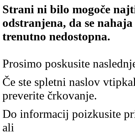
Strani ni bilo mogoče najt
odstranjena, da se nahaja
trenutno nedostopna.
Prosimo poskusite naslednj
Če ste spletni naslov vtipkal
preverite črkovanje.
Do informacij poizkusite pr
ali