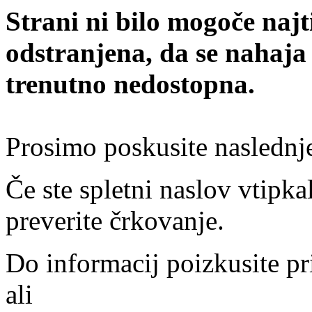
Strani ni bilo mogoče najt
odstranjena, da se nahaja
trenutno nedostopna.
Prosimo poskusite naslednj
Če ste spletni naslov vtipkal
preverite črkovanje.
Do informacij poizkusite pr
ali