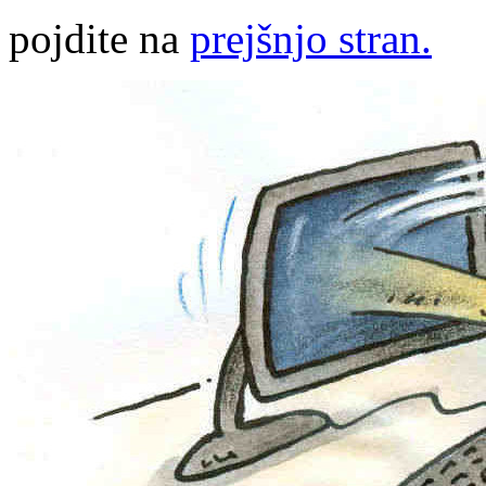
pojdite na
prejšnjo stran.