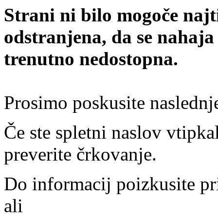
Strani ni bilo mogoče najt
odstranjena, da se nahaja
trenutno nedostopna.
Prosimo poskusite naslednj
Če ste spletni naslov vtipkal
preverite črkovanje.
Do informacij poizkusite pr
ali