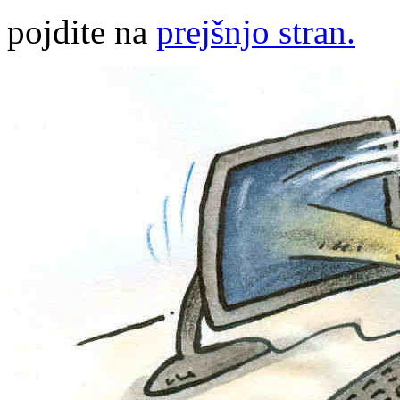
pojdite na
prejšnjo stran.