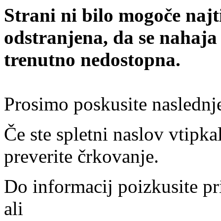
Strani ni bilo mogoče najt
odstranjena, da se nahaja
trenutno nedostopna.
Prosimo poskusite naslednj
Če ste spletni naslov vtipkal
preverite črkovanje.
Do informacij poizkusite pr
ali