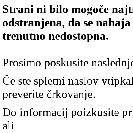
Strani ni bilo mogoče najt
odstranjena, da se nahaja
trenutno nedostopna.
Prosimo poskusite naslednj
Če ste spletni naslov vtipkal
preverite črkovanje.
Do informacij poizkusite pr
ali