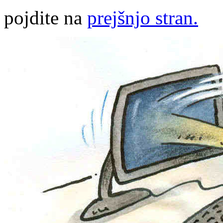
pojdite na
prejšnjo stran.