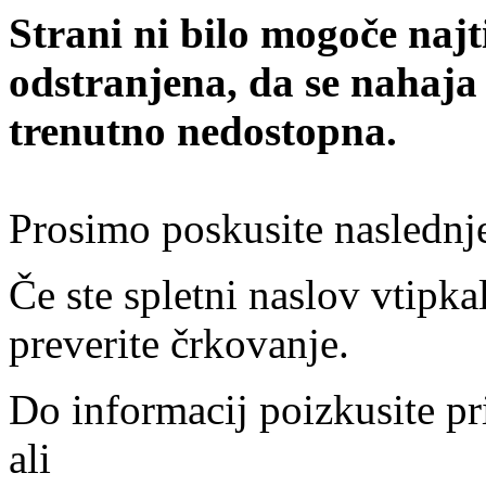
Strani ni bilo mogoče najt
odstranjena, da se nahaja
trenutno nedostopna.
Prosimo poskusite naslednj
Če ste spletni naslov vtipkal
preverite črkovanje.
Do informacij poizkusite pr
ali