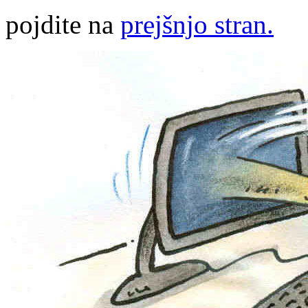
pojdite na
prejšnjo stran.