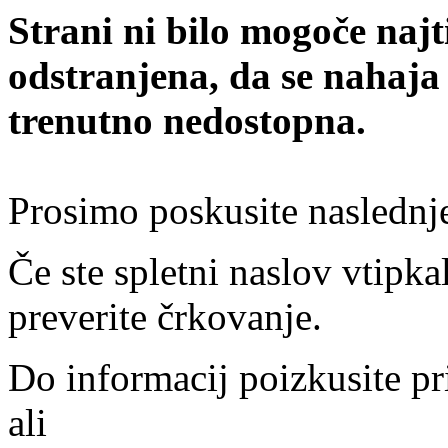
Strani ni bilo mogoče najt
odstranjena, da se nahaja
trenutno nedostopna.
Prosimo poskusite naslednj
Če ste spletni naslov vtipkal
preverite črkovanje.
Do informacij poizkusite pr
ali