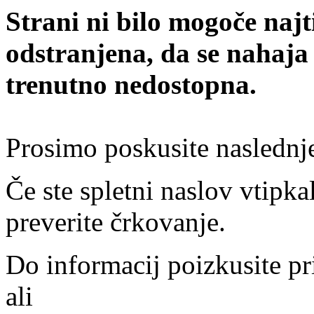
Strani ni bilo mogoče najt
odstranjena, da se nahaja
trenutno nedostopna.
Prosimo poskusite naslednj
Če ste spletni naslov vtipkal
preverite črkovanje.
Do informacij poizkusite pr
ali