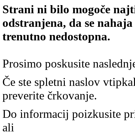
Strani ni bilo mogoče najt
odstranjena, da se nahaja
trenutno nedostopna.
Prosimo poskusite naslednj
Če ste spletni naslov vtipkal
preverite črkovanje.
Do informacij poizkusite pr
ali