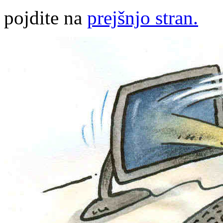
pojdite na
prejšnjo stran.