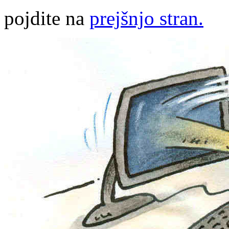
pojdite na
prejšnjo stran.