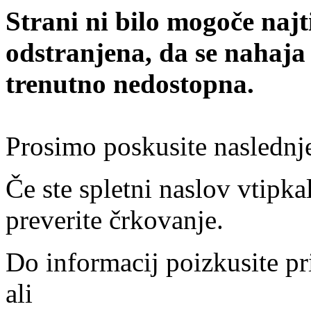
Strani ni bilo mogoče najt
odstranjena, da se nahaja
trenutno nedostopna.
Prosimo poskusite naslednj
Če ste spletni naslov vtipkal
preverite črkovanje.
Do informacij poizkusite pr
ali