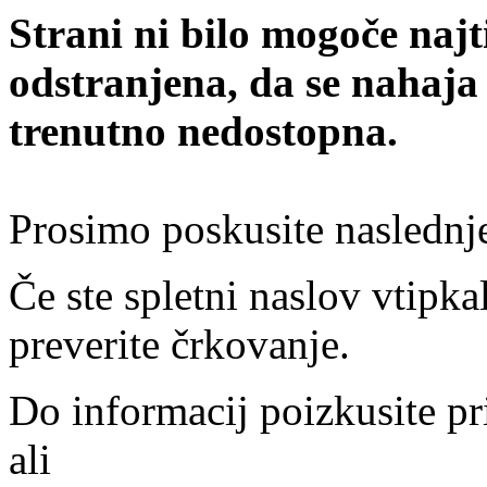
Strani ni bilo mogoče najt
odstranjena, da se nahaja
trenutno nedostopna.
Prosimo poskusite naslednj
Če ste spletni naslov vtipkal
preverite črkovanje.
Do informacij poizkusite pr
ali